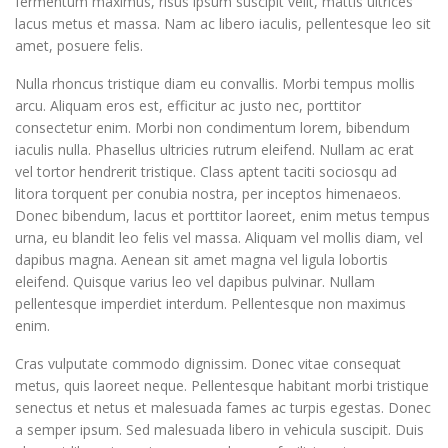
fermentum maximus, risus ipsum suscipit velit, mattis ultrices
lacus metus et massa. Nam ac libero iaculis, pellentesque leo sit
amet, posuere felis.
Nulla rhoncus tristique diam eu convallis. Morbi tempus mollis
arcu. Aliquam eros est, efficitur ac justo nec, porttitor
consectetur enim. Morbi non condimentum lorem, bibendum
iaculis nulla. Phasellus ultricies rutrum eleifend. Nullam ac erat
vel tortor hendrerit tristique. Class aptent taciti sociosqu ad
litora torquent per conubia nostra, per inceptos himenaeos.
Donec bibendum, lacus et porttitor laoreet, enim metus tempus
urna, eu blandit leo felis vel massa. Aliquam vel mollis diam, vel
dapibus magna. Aenean sit amet magna vel ligula lobortis
eleifend. Quisque varius leo vel dapibus pulvinar. Nullam
pellentesque imperdiet interdum. Pellentesque non maximus
enim.
Cras vulputate commodo dignissim. Donec vitae consequat
metus, quis laoreet neque. Pellentesque habitant morbi tristique
senectus et netus et malesuada fames ac turpis egestas. Donec
a semper ipsum. Sed malesuada libero in vehicula suscipit. Duis