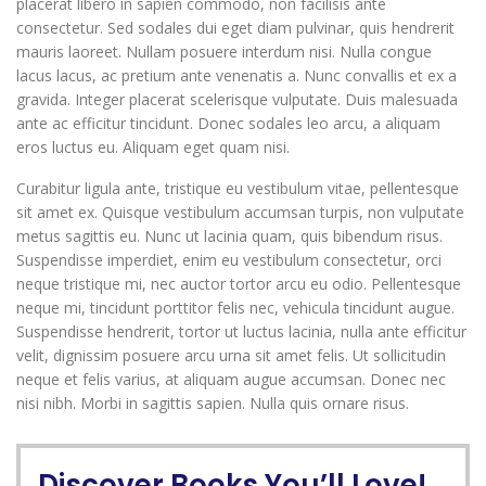
placerat libero in sapien commodo, non facilisis ante
consectetur. Sed sodales dui eget diam pulvinar, quis hendrerit
mauris laoreet. Nullam posuere interdum nisi. Nulla congue
lacus lacus, ac pretium ante venenatis a. Nunc convallis et ex a
gravida. Integer placerat scelerisque vulputate. Duis malesuada
ante ac efficitur tincidunt. Donec sodales leo arcu, a aliquam
eros luctus eu. Aliquam eget quam nisi.
Curabitur ligula ante, tristique eu vestibulum vitae, pellentesque
sit amet ex. Quisque vestibulum accumsan turpis, non vulputate
metus sagittis eu. Nunc ut lacinia quam, quis bibendum risus.
Suspendisse imperdiet, enim eu vestibulum consectetur, orci
neque tristique mi, nec auctor tortor arcu eu odio. Pellentesque
neque mi, tincidunt porttitor felis nec, vehicula tincidunt augue.
Suspendisse hendrerit, tortor ut luctus lacinia, nulla ante efficitur
velit, dignissim posuere arcu urna sit amet felis. Ut sollicitudin
neque et felis varius, at aliquam augue accumsan. Donec nec
nisi nibh. Morbi in sagittis sapien. Nulla quis ornare risus.
Discover Books You’ll Love!